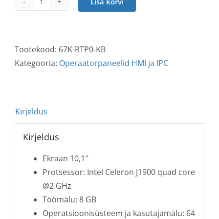
Lisa korvi
Panel
PC
PPC010
IE
Tootekood:
67K-RTP0-KB
kogus
Kategooria:
Operaatorpaneelid HMI ja IPC
Kirjeldus
Kirjeldus
Ekraan 10,1″
Protsessor: Intel Celeron J1900 quad core
@2 GHz
Töömälu: 8 GB
Operatsioonisüsteem ja kasutajamälu: 64