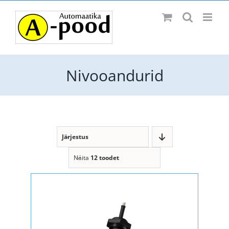
Skip
Facebook
to
content
Nivooandurid
Järjestus
Näita
12 toodet