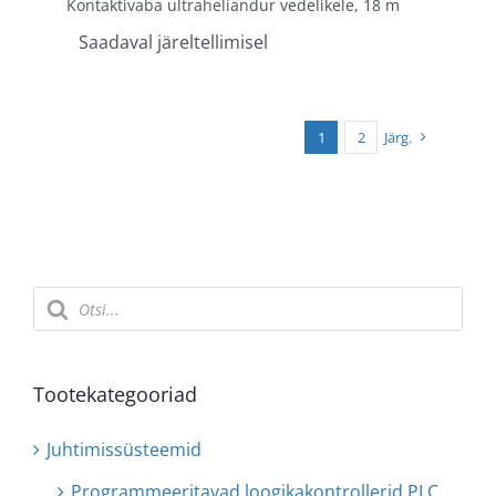
Kontaktivaba ultraheliandur vedelikele, 18 m
Saadaval järeltellimisel
1
2
Järg.
Products
search
Tootekategooriad
Juhtimissüsteemid
Programmeeritavad loogikakontrollerid PLC