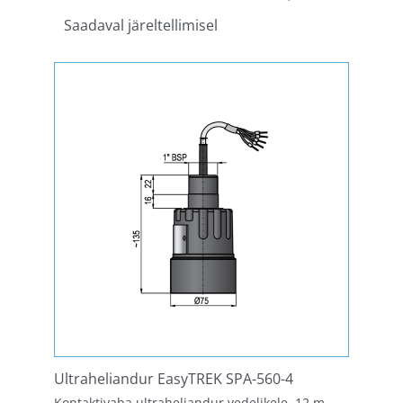
Saadaval järeltellimisel
Ultraheliandur EasyTREK SPA-560-4
Kontaktivaba ultraheliandur vedelikele, 12 m