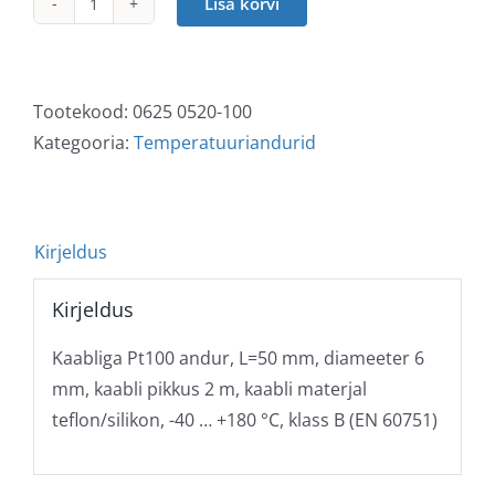
Lisa korvi
Pt100
temperatuuriandur
kogus
Tootekood:
0625 0520-100
Kategooria:
Temperatuuriandurid
Kirjeldus
Kirjeldus
Kaabliga Pt100 andur, L=50 mm, diameeter 6
mm, kaabli pikkus 2 m, kaabli materjal
teflon/silikon, -40 … +180 °C, klass B (EN 60751)