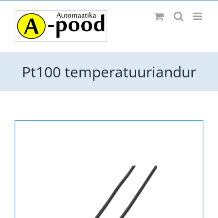
Skip
Facebook
to
content
Pt100 temperatuuriandur