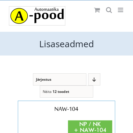
Skip
Facebook
to
content
Lisaseadmed
Järjestus
Näita
12 toodet