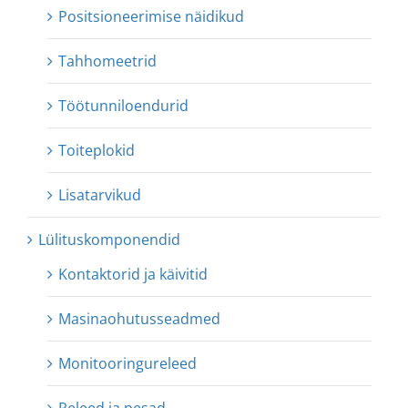
Positsioneerimise näidikud
Tahhomeetrid
Töötunniloendurid
Toiteplokid
Lisatarvikud
Lülituskomponendid
Kontaktorid ja käivitid
Masinaohutusseadmed
Monitooringureleed
Releed ja pesad