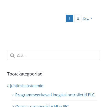
1
2
Järg.
Products
search
Tootekategooriad
Juhtimissüsteemid
Programmeeritavad loogikakontrollerid PLC
Operaatorpaneelid HMI ja IPC