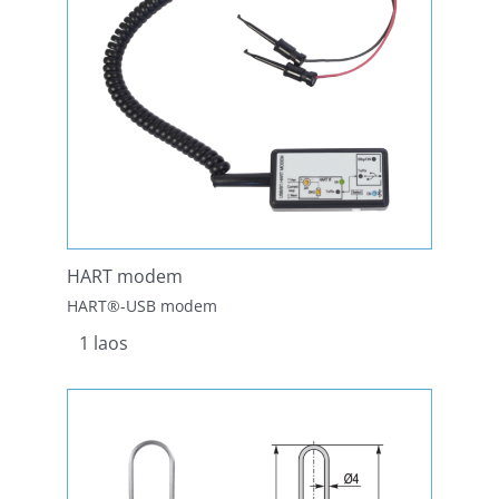
HART modem
HART®-USB modem
1 laos